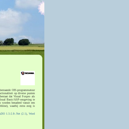
e bestaande OIS-programmatuur
ctionaliteit op diverse punten
bestaat dat Visual Foxpro als
 Visual Basic/ASP-omgeving te
n worden benaderd vanuit een
hline), waarbij extra zorg is
ADO 1.5-2.8-.Net (2.1)
,
Word