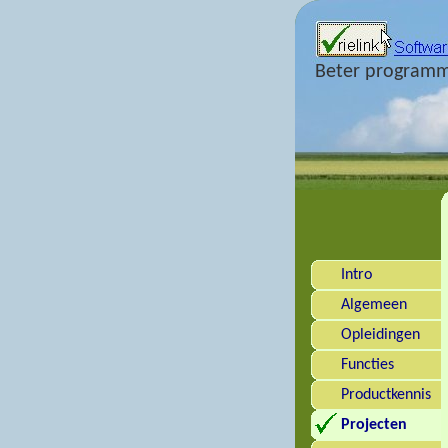
Beter programm
Intro
Algemeen
Opleidingen
Functies
Productkennis
Projecten