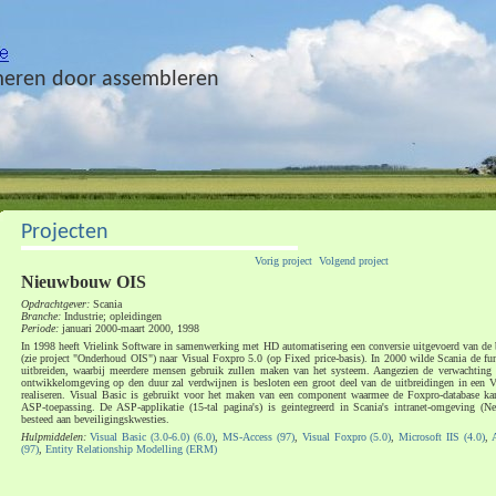
eren door assembleren
Projecten
Vorig project
Volgend project
Nieuwbouw OIS
Opdrachtgever:
Scania
Branche:
Industrie; opleidingen
Periode:
januari 2000-maart 2000, 1998
In 1998 heeft Vrielink Software in samenwerking met HD automatisering een conversie uitgevoerd van d
(zie project "Onderhoud OIS") naar Visual Foxpro 5.0 (op Fixed price-basis). In 2000 wilde Scania de fun
uitbreiden, waarbij meerdere mensen gebruik zullen maken van het systeem. Aangezien de verwachting 
ontwikkelomgeving op den duur zal verdwijnen is besloten een groot deel van de uitbreidingen in een
realiseren. Visual Basic is gebruikt voor het maken van een component waarmee de Foxpro-database ka
ASP-toepassing. De ASP-applikatie (15-tal pagina's) is geintegreerd in Scania's intranet-omgeving (Net
besteed aan beveiligingskwesties.
Hulpmiddelen:
Visual Basic (3.0-6.0) (6.0)
,
MS-Access (97)
,
Visual Foxpro (5.0)
,
Microsoft IIS (4.0)
,
(97)
,
Entity Relationship Modelling (ERM)