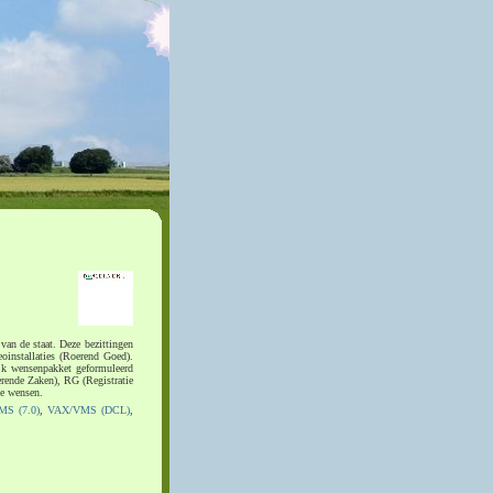
van de staat. Deze bezittingen
oinstallaties (Roerend Goed).
ijk wensenpakket geformuleerd
rende Zaken), RG (Registratie
de wensen.
MS (7.0)
,
VAX/VMS (DCL)
,