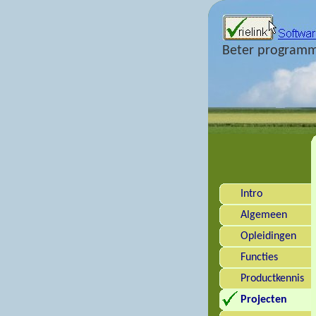
Beter programm
Intro
Algemeen
Opleidingen
Functies
Productkennis
Projecten