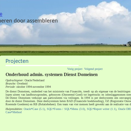
eren door assembleren
Projecten
Vorig project
Volgend project
Onderhoud admin. systemen Dienst Domeinen
Opdrachtgever:
Oracle/Nederland
Branche:
Overheid
Periode:
oktober 1994-november 1994
De dienst Domeinen, onderdeel van het ministerie van Financiën, treedt op als eigenaar van de bezittingen 
lopen uiteen van landbouwgronden, gebouwen (Onroerend Goed) tot legertrucks en inbeslaggenomen stere
De Dienst Domeinen verkoopt aan particulieren via veilingen. In 1994 is per deelsysteem een omvangr
door de dienst Domeinen. Deze deelsystemen heten BAD (Financiele boekhouding), OZ (Registratie Onroe
Roerende Goederen) en RB (Relatiebeheer). Een team van vier mensen heeft gewerkt aan de realisatie van 
Hulpmiddelen:
Oracle*Case (5.1)
,
SQL*Forms / SQL*Menu (3.0)
,
SQL*Report writer (1.1)
,
Oracle DB
Case*Method