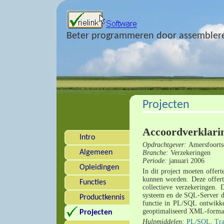
Beter programmeren door assembler
Projecten
Accoordverklari
Intro
Opdrachtgever:
Amersfoorts
Algemeen
Branche:
Verzekeringen
Periode:
januari 2006
Opleidingen
In dit project moeten offert
kunnen worden. Deze offerte
Functies
collectieve verzekeringen. 
systeem en de SQL-Server da
Productkennis
functie in PL/SQL ontwikke
geoptimaliseerd XML-forma
Projecten
Hulpmiddelen:
PL/SQL
,
Tr