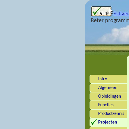
Beter programm
Intro
Algemeen
Opleidingen
Functies
Productkennis
Projecten