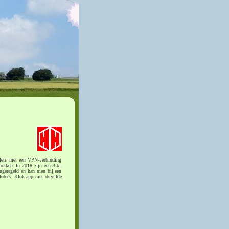
blets met een VPN-verbinding
okken. In 2018 zijn een 3-tal
ngeregeld en kan men bij een
oto's. Klok-app met dezelfde