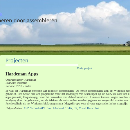
eren door assembleren
Projecten
Vorig project
Hardeman Apps
Opdrachtgever:
Hardeman
Branche:
Industrie
Periode:
2018 - heden
Er was bij Hardeman behoefte aan mobiele toepassingen. De eerste toepassingen zijn op Windows ta
gebouwd. Het betrof hier een programma voor het raadplegen van tekeningen op de bouw en voor het kl
apps gemaakt; Enquete-app; voor het verwerken van Arbo-formulieren. Hiermee kunnen vragen worden i
rondgang door de gebouwen, op de telefoon de antwoorden worden gegeven en aangevuld worden met f
functionaliteit als het Winforms-klok-programma. Magazijn-app voor diverse registraties in het magazijn.
Hulpmiddelen:
ASP.Net Web API
,
Basic4Android / B4A
,
C#
,
Visual Basic .Net